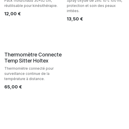
Pack froid/chaud 30x52 cm,
Spray oxyde de zinc 10% 100 ml,
réutilisable pour kinésithérapie.
protection et soin des peaux
irritées.
12,00
€
13,50
€
Thermomètre Connecte
Temp Sitter Holtex
Thermomètre connecté pour
surveillance continue de la
température à distance.
65,00
€