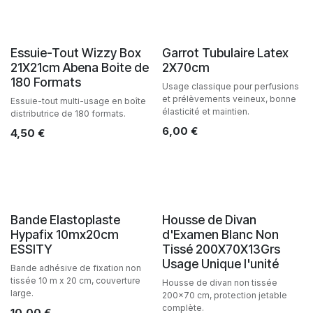
Essuie-Tout Wizzy Box
Garrot Tubulaire Latex
21X21cm Abena Boite de
2X70cm
180 Formats
Usage classique pour perfusions
et prélèvements veineux, bonne
Essuie-tout multi-usage en boîte
élasticité et maintien.
distributrice de 180 formats.
6,00
€
4,50
€
Bande Elastoplaste
Housse de Divan
Hypafix 10mx20cm
d'Examen Blanc Non
ESSITY
Tissé 200X70X13Grs
Usage Unique l'unité
Bande adhésive de fixation non
tissée 10 m x 20 cm, couverture
Housse de divan non tissée
large.
200x70 cm, protection jetable
complète.
10,00
€