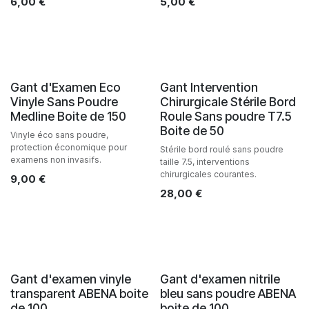
6,00
€
5,00
€
Gant d'Examen Eco
Gant Intervention
Vinyle Sans Poudre
Chirurgicale Stérile Bord
Medline Boite de 150
Roule Sans poudre T7.5
Boite de 50
Vinyle éco sans poudre,
protection économique pour
Stérile bord roulé sans poudre
examens non invasifs.
taille 7.5, interventions
chirurgicales courantes.
9,00
€
28,00
€
Gant d'examen vinyle
Gant d'examen nitrile
transparent ABENA boite
bleu sans poudre ABENA
de 100
boite de 100