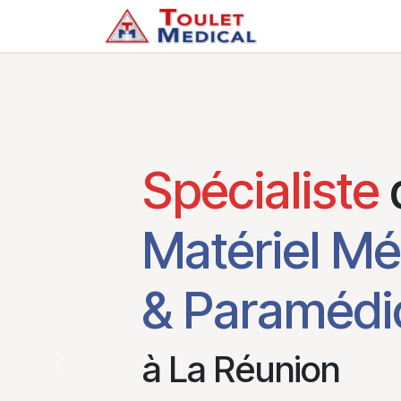
Se rendre au contenu
Accueil
Service
Spécialiste
Matériel Mé
& Paramédi
à La Réunion
Précédent