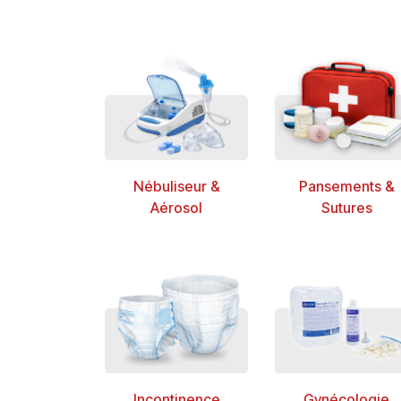
Nébuliseur &
Pansements
&
Aérosol
Sutures
Incontinence
Gynécologie