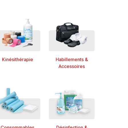
Kinésithérapie
Habillements
&
Accessoires
Consommables
Désinfection &