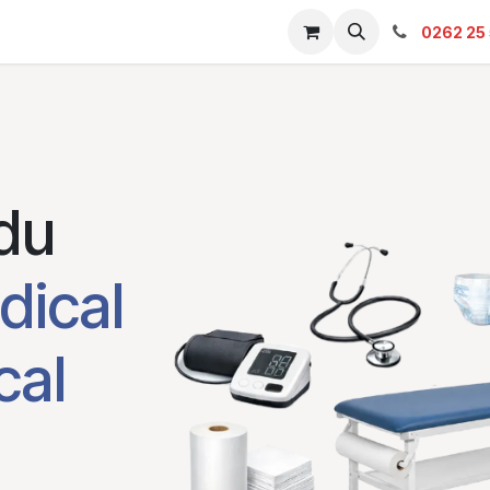
s & Catalogue Pro
Boutique
Contacts
SAV
Ambulanc
0262 25 
du
dical
cal