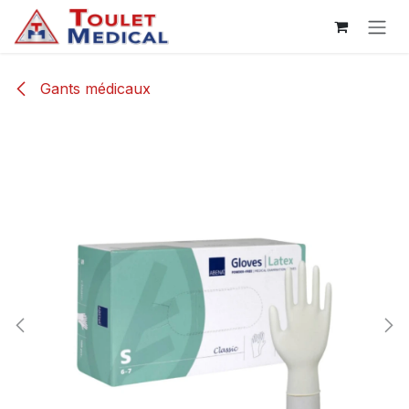
Se rendre au contenu
Gants médicaux