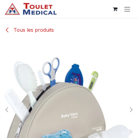
Se rendre au contenu
Tous les produits