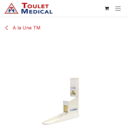
Se rendre au contenu
A la Une TM