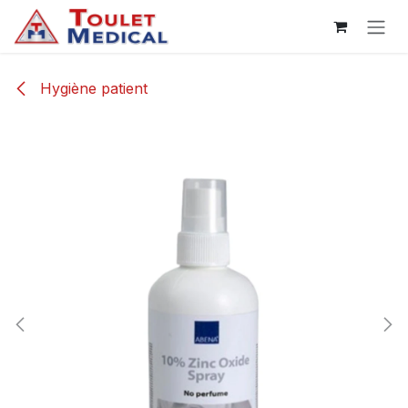
Se rendre au contenu
Hygiène patient