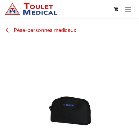
Se rendre au contenu
Pèse-personnes médicaux