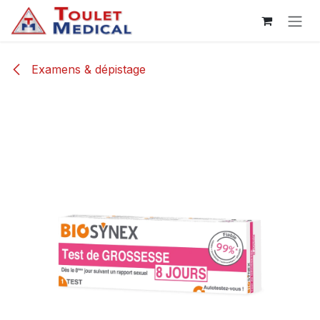
Se rendre au contenu
Examens & dépistage