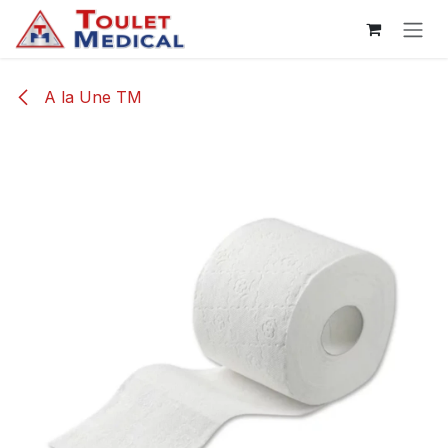
Se rendre au contenu
A la Une TM