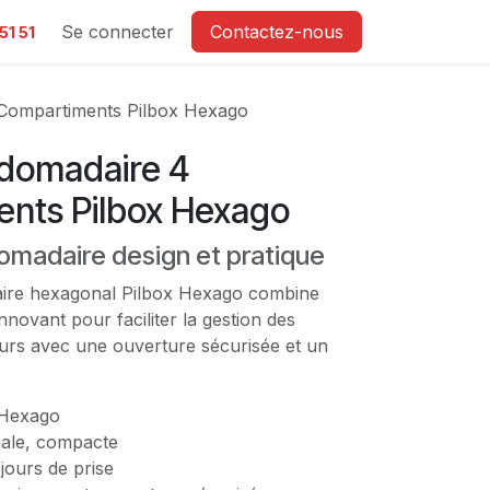
e
Se connecter
Contactez-nous
51 51
 Compartiments Pilbox Hexago
bdomadaire 4
nts Pilbox Hexago
domadaire design et pratique
aire hexagonal Pilbox Hexago combine
nnovant pour faciliter la gestion des
urs avec une ouverture sécurisée et un
 Hexago
le, compacte
jours de prise