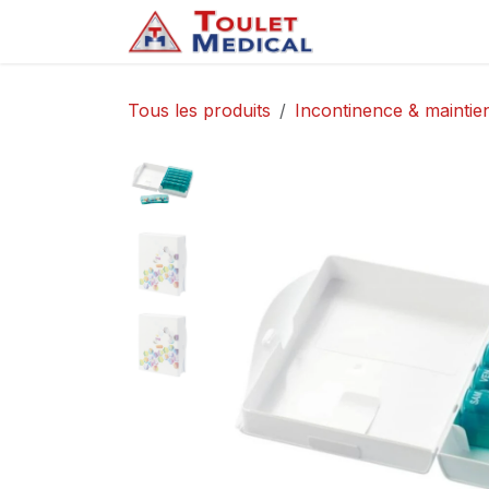
Se rendre au contenu
Accueil
Service
Tous les produits
Incontinence & maintien