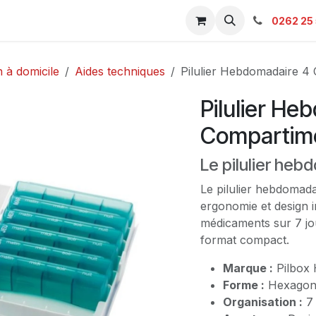
s & Catalogue Pro
Boutique
Contacts
SAV
Ambulanc
0262 25 
 à domicile
Aides techniques
Pilulier Hebdomadaire 4
Pilulier He
Compartime
Le pilulier heb
Le pilulier hebdomad
ergonomie et design i
médicaments sur 7 jo
format compact.
Marque :
Pilbox
Forme :
Hexagona
Organisation :
7 