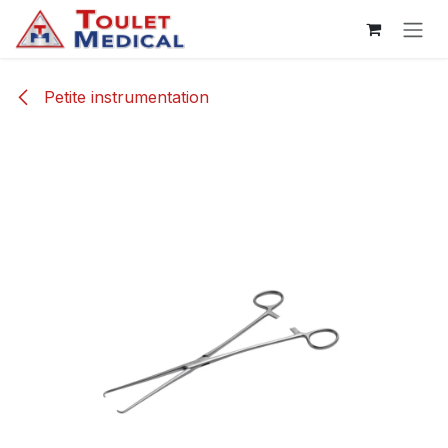
Se rendre au contenu
Petite instrumentation