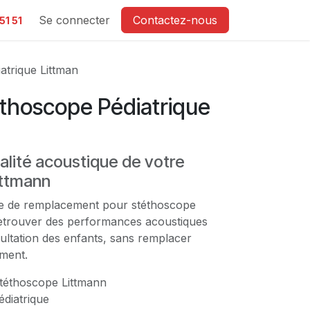
e
Se connecter
Contactez-nous
51 51
atrique Littman
éthoscope Pédiatrique
alité acoustique de votre
ittmann
que de remplacement pour stéthoscope
etrouver des performances acoustiques
ultation des enfants, sans remplacer
ument.
téthoscope Littmann
édiatrique