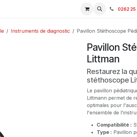
s & Catalogue Pro
Boutique
Contacts
SAV
Ambulanc
0262 25 
le
Instruments de diagnostic
Pavillon Stéthoscope Pédi
Pavillon St
Littman
Restaurez la qu
stéthoscope L
Le pavillon pédiatri
Littmann permet de r
optimales pour l'ausc
l'ensemble de l'instr
Compatibilité :
S
Type :
Pavillon p