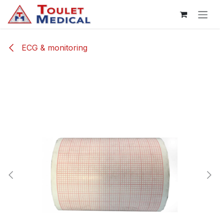
Se rendre au contenu
ECG & monitoring