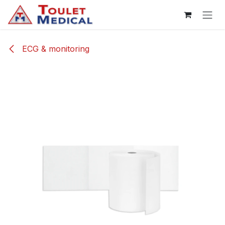
Se rendre au contenu
ECG & monitoring