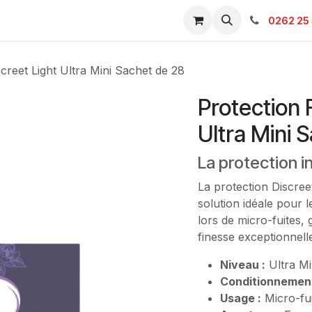
s & Catalogue Pro
Boutique
Contacts
SAV
Ambulanc
0262 25 
creet Light Ultra Mini Sachet de 28
Protection 
Ultra Mini 
La protection in
La protection Discreet
solution idéale pour 
lors de micro-fuites,
finesse exceptionnell
Niveau :
Ultra Mi
Conditionnement
Usage :
Micro-fui