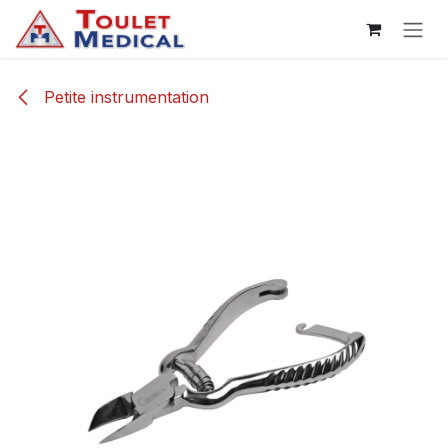
Se rendre au contenu
Petite instrumentation