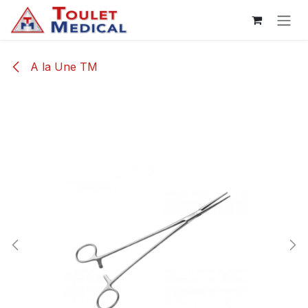
Se rendre au contenu
A la Une TM