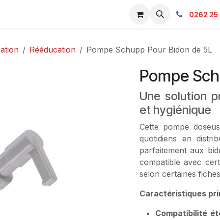
s & Catalogue Pro
Boutique
Contacts
SAV
Ambulanc
0262 25 
ation
Rééducation
Pompe Schupp Pour Bidon de 5L
Pompe Schu
Une solution p
et hygiénique
Cette pompe doseuse
quotidiens en distri
parfaitement aux bid
compatible avec cert
selon certaines fiches
Caractéristiques pri
Compatibilité é