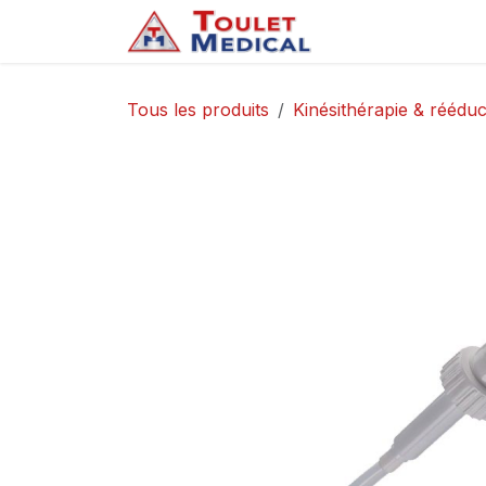
Se rendre au contenu
Accueil
Service
Tous les produits
Kinésithérapie & rééduc