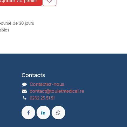
Ajouter au panier
mboursé de 30 jours
rables
Contacts
Contactez-nous
contact@touletmedical.re
0262 25 51 51