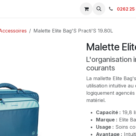
s & Catalogue Pro
Boutique
Contacts
SAV
Ambulanc
0262 25 
Accessoires
Malette Elite Bag'S Practi'S 19.80L
Malette Eli
L'organisation 
courants
La mallette Elite Bag'
utilisation intuitive 
logiquement agencés
matériel.
Capacité :
19,8 li
Marque :
Elite Ba
Usage :
Soins cou
Avantage :
Intuit