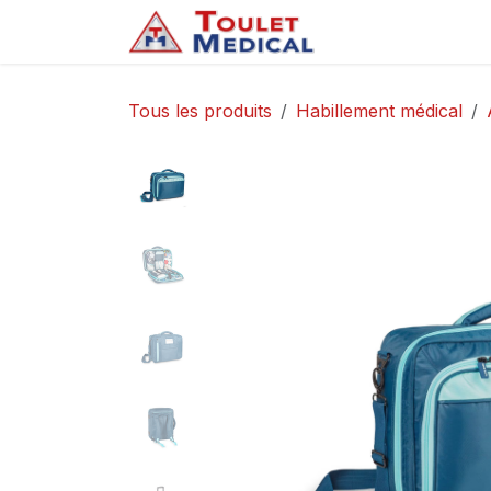
Se rendre au contenu
Accueil
Service
Tous les produits
Habillement médical