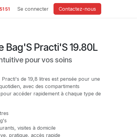
e
Se connecter
Contactez-nous
51 51
te Bag'S Practi'S 19.80L
intuitive pour vos soins
s Practi's de 19,8 litres est pensée pour une
au quotidien, avec des compartiments
 pour accéder rapidement à chaque type de
tres
g's
rants, visites à domicile
ive, pratique, accès rapide