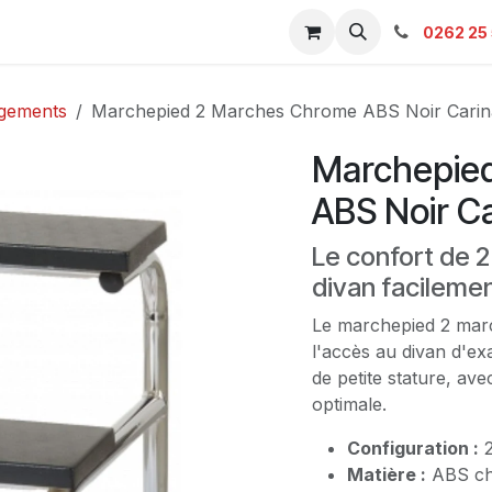
s & Catalogue Pro
Boutique
Contacts
SAV
Ambulanc
0262 25 
gements
Marchepied 2 Marches Chrome ABS Noir Carin
Marchepie
ABS Noir C
Le confort de 
divan facileme
Le marchepied 2 marc
l'accès au divan d'ex
de petite stature, ave
optimale.
Configuration :
2
Matière :
ABS ch