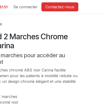
e
Se connecter
Contactez-nous
51 51
a
d 2 Marches Chrome
arina
2 marches pour accéder au
nt
hes chromé ABS noir Carina facilite
amen pour les patients à mobilité réduite ou
c un design chromé élégant et une stabilité
 marches
romé noir