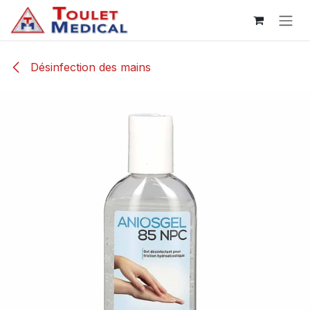
Se rendre au contenu
Désinfection des mains