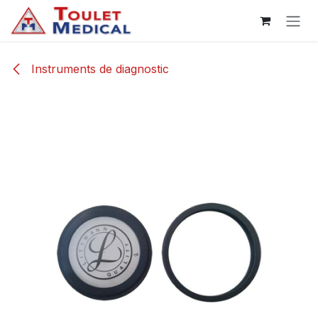
Se rendre au contenu
Instruments de diagnostic