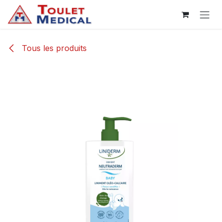
Se rendre au contenu
Tous les produits