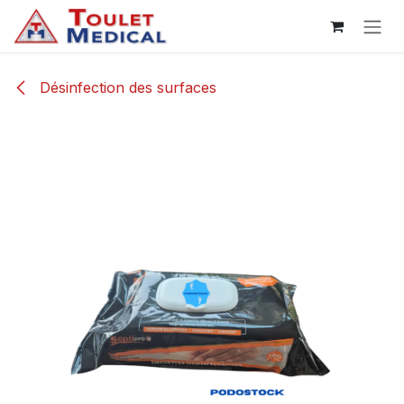
Se rendre au contenu
Désinfection des surfaces