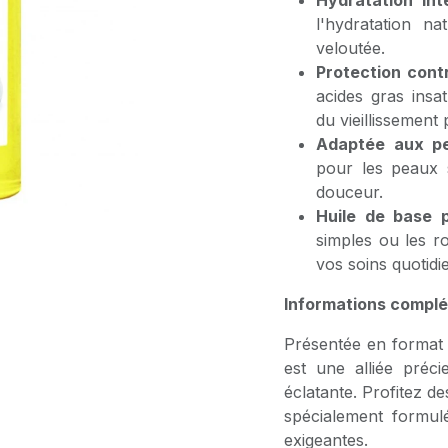
Hydratation int
l'hydratation n
veloutée.
Protection cont
acides gras ins
du vieillissement
Adaptée aux pe
pour les peaux s
douceur.
Huile de base p
simples ou les ro
vos soins quotidi
Informations complé
Présentée en format
est une alliée préc
éclatante. Profitez de
spécialement formu
exigeantes.