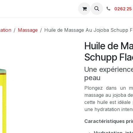
s & Catalogue Pro
Boutique
Contacts
SAV
Ambulanc
0262 25 
ation
Massage
Huile de Massage Au Jojoba Schupp F
Huile de M
Schupp Fla
Une expérience
peau
Plongez dans un mo
massage au jojoba de
cette huile est idéal
une hydratation inten
Caractéristiques pri