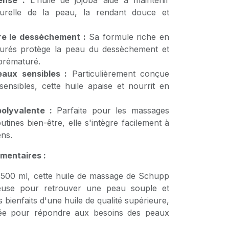
ense :
L'huile de jojoba aide à maintenir
aturelle de la peau, la rendant douce et
re le dessèchement :
Sa formule riche en
aturés protège la peau du dessèchement et
 prématuré.
aux sensibles :
Particulièrement conçue
ensibles, cette huile apaise et nourrit en
olyvalente :
Parfaite pour les massages
utines bien-être, elle s'intègre facilement à
ens.
mentaires :
 500 ml, cette huile de massage de Schupp
ieuse pour retrouver une peau souple et
s bienfaits d'une huile de qualité supérieure,
lée pour répondre aux besoins des peaux