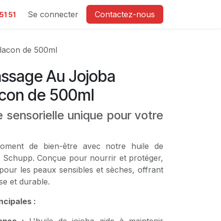
e
Se connecter
Contactez-nous
51 51
lacon de 500ml
assage Au Jojoba
con de 500ml
 sensorielle unique pour votre
ment de bien-être avec notre huile de
 Schupp. Conçue pour nourrir et protéger,
e pour les peaux sensibles et sèches, offrant
se et durable.
ncipales :