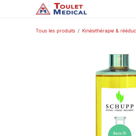
Se rendre au contenu
Accueil
Service
Tous les produits
Kinésithérapie & rééduc