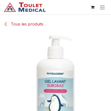
Se rendre au contenu
Tous les produits