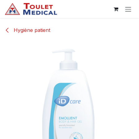
Se rendre au contenu
Hygiène patient