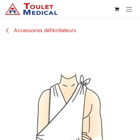
Se rendre au contenu
Accessoires défibrillateurs