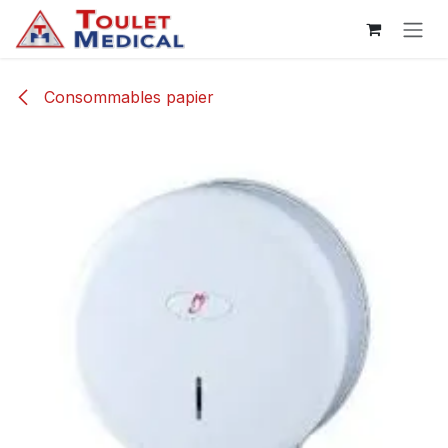
Se rendre au contenu
Consommables papier