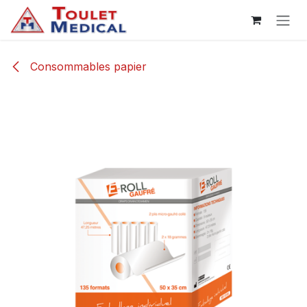
Se rendre au contenu
Consommables papier