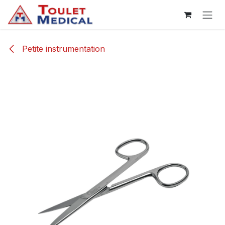
Se rendre au contenu
Petite instrumentation