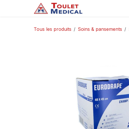
Se rendre au contenu
Accueil
Service
Tous les produits
Soins & pansements