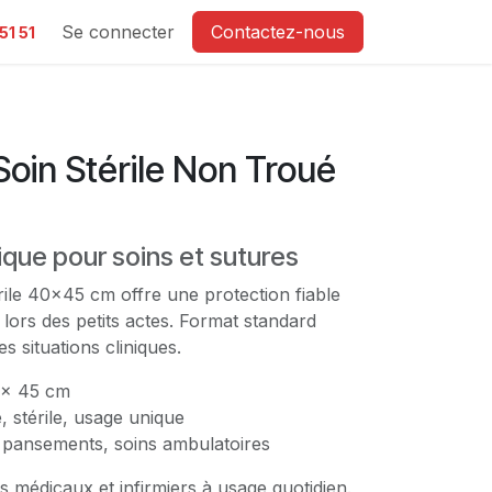
e
Se connecter
Contactez-nous
51 51
oin Stérile Non Troué
ique pour soins et sutures
ile 40x45 cm offre une protection fiable
 lors des petits actes. Format standard
es situations cliniques.
x 45 cm
 stérile, usage unique
 pansements, soins ambulatoires
s médicaux et infirmiers à usage quotidien.