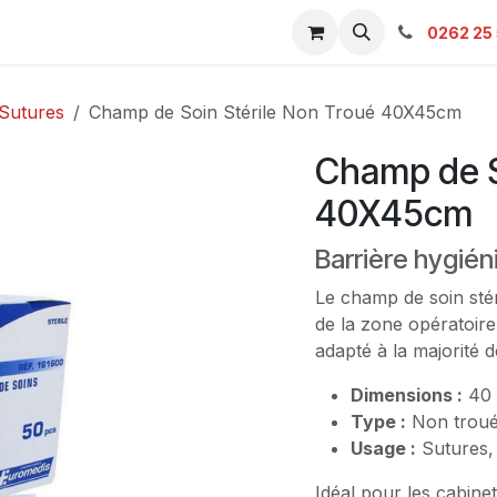
s & Catalogue Pro
Boutique
Contacts
SAV
Ambulanc
0262 25 
Sutures
Champ de Soin Stérile Non Troué 40X45cm
Champ de S
40X45cm
Barrière hygién
Le champ de soin stér
de la zone opératoire
adapté à la majorité d
Dimensions :
40 
Type :
Non troué,
Usage :
Sutures,
Idéal pour les cabinet