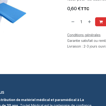
0,60
€
TTC
Conditions générales
Garantie satisfait ou re
Livraison : 2-3 jours ouv
us
istribution de matériel médical et paramédical à La
s de 20 ans
, Toulet Médical est le partenaire de confiance