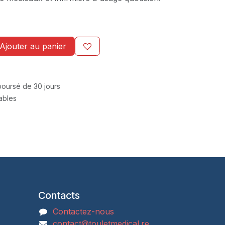
Ajouter au panier
mboursé de 30 jours
rables
Contacts
Contactez-nous
contact@touletmedical.re