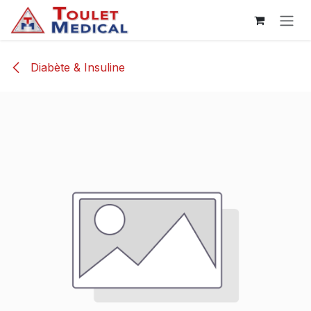
Se rendre au contenu
Diabète & Insuline