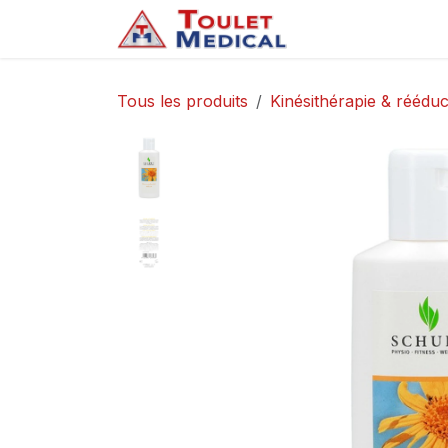
Se rendre au contenu
Accueil
Service
Tous les produits
Kinésithérapie & rééduc