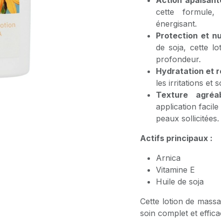
Action apaisant
cette formule
énergisant.
Protection et nut
de soja, cette l
profondeur.
Hydratation et r
les irritations et
Texture agréa
application facil
peaux sollicitées.
Actifs principaux :
Arnica
Vitamine E
Huile de soja
Cette lotion de mass
soin complet et effica