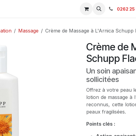
s & Catalogue Pro
Boutique
Contacts
SAV
Ambulanc
0262 25 
ation
Massage
Crème de Massage à L'Arnica Schupp 
Crème de M
Schupp Fla
Un soin apaisan
sollicitées
Offrez à votre peau l
lotion de massage à l
reconnus, cette lotio
peaux fragilisées.
Points clés :