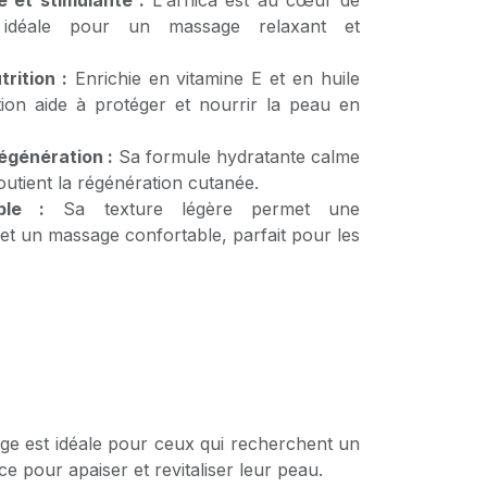
e et stimulante :
L'arnica est au cœur de
, idéale pour un massage relaxant et
rition :
Enrichie en vitamine E et en huile
otion aide à protéger et nourrir la peau en
égénération :
Sa formule hydratante calme
 soutient la régénération cutanée.
ble :
Sa texture légère permet une
e et un massage confortable, parfait pour les
age est idéale pour ceux qui recherchent un
ce pour apaiser et revitaliser leur peau.