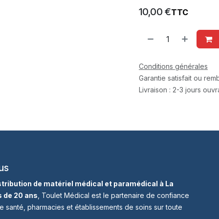
10,00
€
TTC
Conditions générales
Garantie satisfait ou re
Livraison : 2-3 jours ouv
us
istribution de matériel médical et paramédical à La
s de 20 ans
, Toulet Médical est le partenaire de confiance
e santé, pharmacies et établissements de soins sur toute