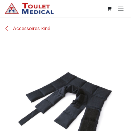
Se rendre au contenu
Accessoires kiné