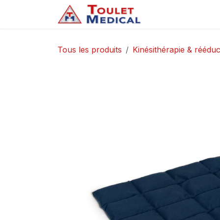
Se rendre au contenu
Accueil
Service
Tous les produits
Kinésithérapie & rééduc