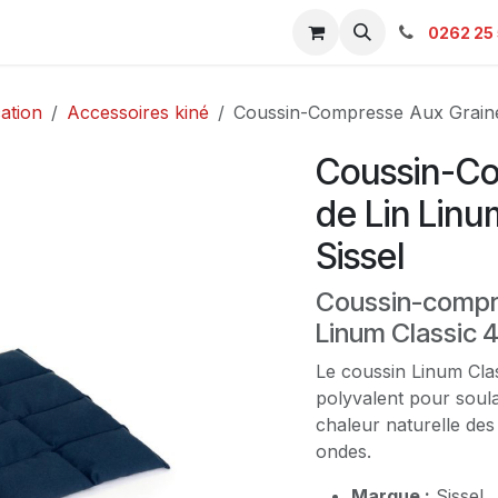
s & Catalogue Pro
Boutique
Contacts
SAV
Ambulanc
0262 25 
ation
Accessoires kiné
Coussin-Compresse Aux Graine
Coussin-Co
de Lin Lin
Sissel
Coussin-compre
Linum Classic
Le coussin Linum Clas
polyvalent pour soula
chaleur naturelle des
ondes.
Marque :
Sissel