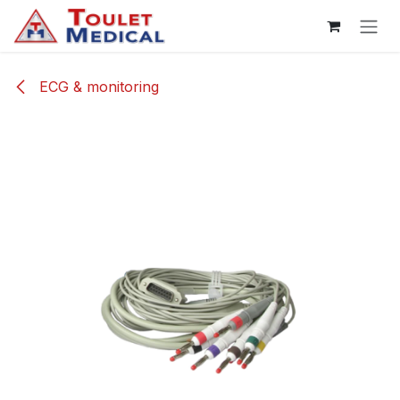
Se rendre au contenu
ECG & monitoring