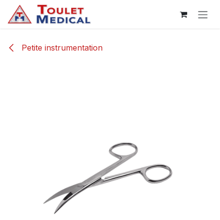
Se rendre au contenu
Petite instrumentation