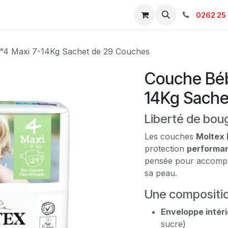
s & Catalogue Pro
Boutique
Contacts
SAV
Ambulanc
0262 25 
°4 Maxi 7-14Kg Sachet de 29 Couches
Couche Béb
14Kg Sache
Liberté de bou
Les couches
Moltex 
protection
performa
pensée pour accompag
sa peau.
Une compositio
Enveloppe intér
sucre)