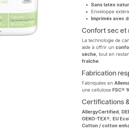
Sans latex natur
Enveloppe extér
Imprimés avec d
Confort sec et r
La technologie de ca
aide à offrir un
confo
sèche
, tout en resta
fraîche
.
Fabrication re
Fabriquées en
Allem
une cellulose
FSC®
1
Certifications &
AllergyCertified
,
DE
OEKO-TEX®
,
EU Eco
Cotton / cotton en