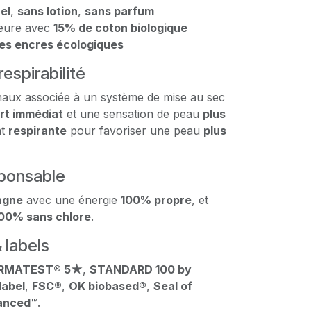
el
,
sans lotion
,
sans parfum
ieure avec
15% de coton biologique
es encres écologiques
espirabilité
naux associée à un système de mise au sec
rt immédiat
et une sensation de peau
plus
nt
respirante
pour favoriser une peau
plus
sponsable
agne
avec une énergie
100% propre
, et
00% sans chlore
.
 labels
RMATEST® 5★
,
STANDARD 100 by
label
,
FSC®
,
OK biobased®
,
Seal of
hanced™
.