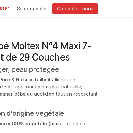
e
Se connecter
Contactez-nous
51 51
é Moltex N°4 Maxi 7-
t de 29 Couches
ger, peau protégée
Pure & Nature Taille 4
allient une
nte
et une conception plus naturelle,
ner bébé au quotidien tout en respectant
n d’origine végétale
ieure 100% végétale
(maïs + canne à