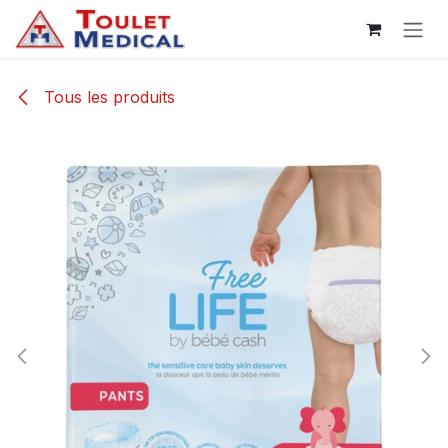
Se rendre au contenu
Tous les produits