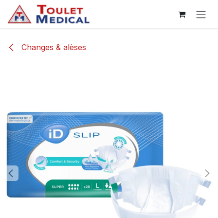
Se rendre au contenu
Changes & alèses