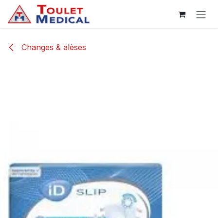
Se rendre au contenu
Changes & alèses