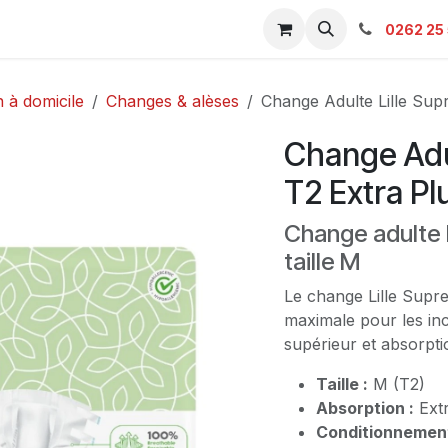
s & Catalogue Pro
Boutique
Contacts
SAV
Ambulanc
0262 25 
 à domicile
Changes & alèses
Change Adulte Lille Sup
Change Adul
T2 Extra Pl
Change adulte L
taille M
Le change Lille Supre
maximale pour les inc
supérieur et absorptio
Taille :
M (T2)
Absorption :
Extr
Conditionnement