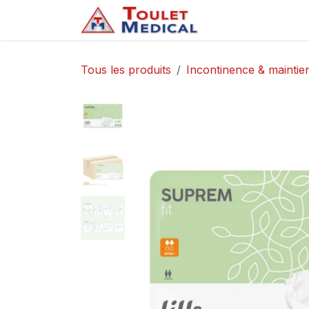
Se rendre au contenu
Accueil
Service
Tous les produits
Incontinence & maintien