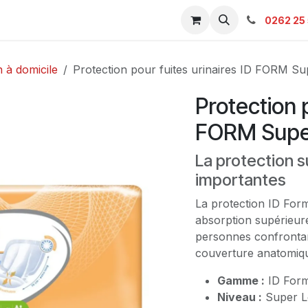
s & Catalogue Pro
Boutique
Contacts
SAV
Ambulanc
0262 25 
 à domicile
Protection pour fuites urinaires ID FORM S
Protection p
FORM Super
La protection s
importantes
La protection ID For
absorption supérieure
personnes confrontan
couverture anatomiq
Gamme :
ID For
Niveau :
Super L