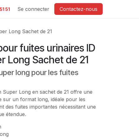
e
Se connecter
Contactez-nous
51 51
uper Long Sachet de 21
our fuites urinaires ID
 Long Sachet de 21
uper long pour les fuites
m Super Long en sachet de 21 offre une
 sur un format long, idéale pour les
t des fuites importantes nécessitant une
ue étendue.
m
ong