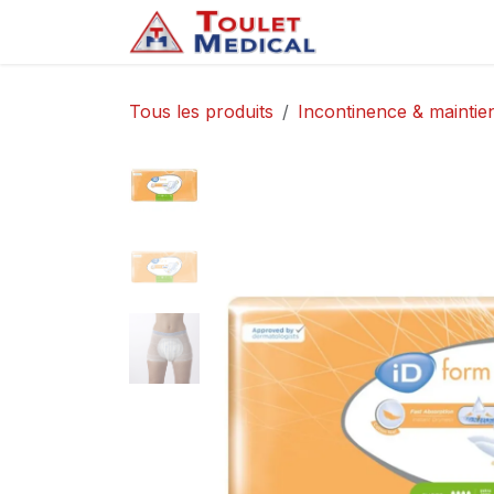
Se rendre au contenu
Accueil
Service
Tous les produits
Incontinence & maintien