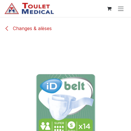
Se rendre au contenu
Changes & alèses