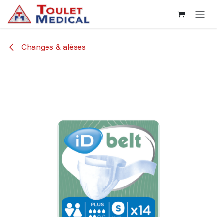
Se rendre au contenu
Changes & alèses