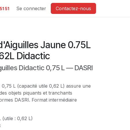
e
Se connecter
Contactez-nous
51 51
d'Aiguilles Jaune 0.75L
62L Didactic
guilles Didactic 0,75 L — DASRI
 0,75 L (capacité utile 0,62 L) assure une
 des objets piquants et tranchants
rmes DASRI. Format intermédiaire
(utile : 0,62 L)
c