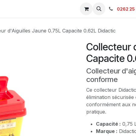
s & Catalogue Pro
Boutique
Contacts
SAV
Ambulanc
0262 25 
eur d'Aiguilles Jaune 0.75L Capacite 0.62L Didactic
Collecteur 
Capacite 0.
Collecteur d'ai
conforme
Ce collecteur Didactic
élimination sécurisée
conformément aux no
pratique.
Capacité :
0,75 L 
Marque :
Didacti