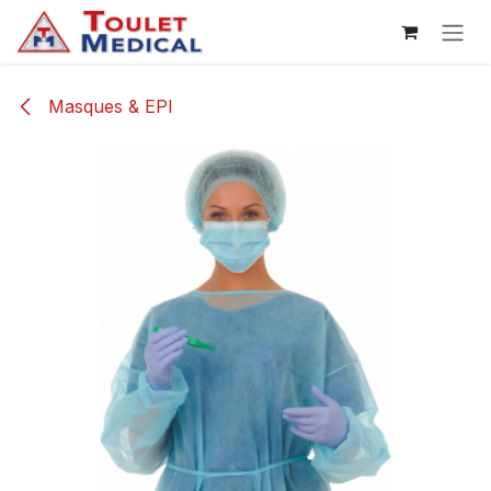
Se rendre au contenu
Masques & EPI