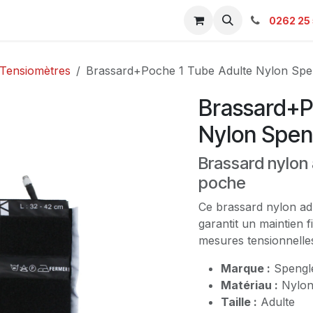
s & Catalogue Pro
Boutique
Contacts
SAV
Ambulanc
0262 25 
Tensiomètres
Brassard+Poche 1 Tube Adulte Nylon Spe
Brassard+P
Nylon Spen
Brassard nylon 
poche
Ce brassard nylon ad
garantit un maintien 
mesures tensionnelles
Marque :
Spengl
Matériau :
Nylo
Taille :
Adulte