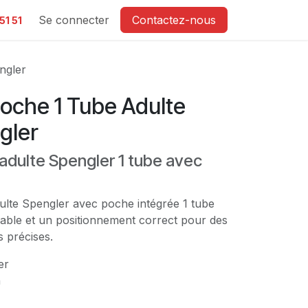
e
Se connecter
Contactez-nous
51 51
ngler
oche 1 Tube Adulte
gler
adulte Spengler 1 tube avec
ulte Spengler avec poche intégrée 1 tube
fiable et un positionnement correct pour des
 précises.
er
n